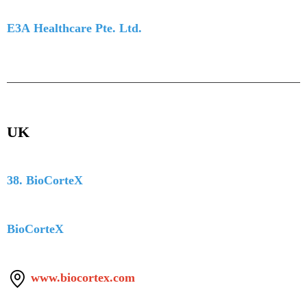
E3A Healthcare Pte. Ltd.
UK
38. BioCorteX
BioCorteX
www.biocortex.com