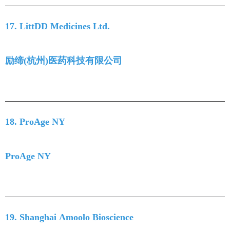
17. LittDD Medicines Ltd.
励缔(杭州)医药科技有限公司
18. ProAge NY
ProAge NY
19. Shanghai Amoolo Bioscience