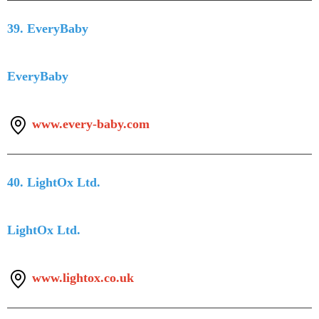
39. EveryBaby
EveryBaby
www.every-baby.com
40. LightOx Ltd.
LightOx Ltd.
www.lightox.co.uk