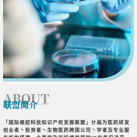
ABOUT
联盟简介
「国际癌症科技知识产权发展联盟」计画为医药研发
创业者丶投资者丶生物医药跨国公司丶学者及专业服